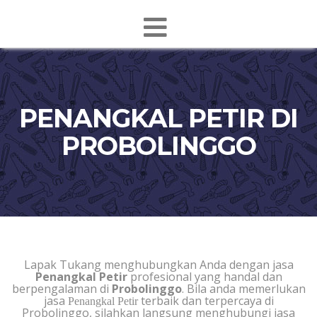
PENANGKAL PETIR DI
PROBOLINGGO
Lapak Tukang menghubungkan Anda dengan jasa
Penangkal Petir
profesional yang handal dan
berpengalaman di
Probolinggo
. Bila anda memerlukan
jasa
terbaik dan terpercaya di
Penangkal Petir
Probolinggo, silahkan langsung menghubungi jasa