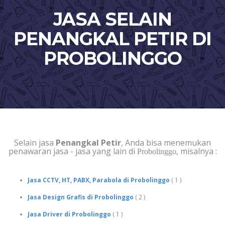
JASA SELAIN
PENANGKAL PETIR DI
PROBOLINGGO
Selain jasa
Penangkal Petir
, Anda bisa menemukan
penawaran jasa - jasa yang lain di
, misalnya :
Probolinggo
Jasa CCTV, HT, PABX, Parabola di Probolinggo
( 1 )
Jasa Design Grafis di Probolinggo
( 2 )
Jasa Driver di Probolinggo
( 1 )